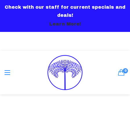
Check with our staff for current specials and
LOGIN
deals!
Learn More!
Remember me
0
Lost password?
Or connect with