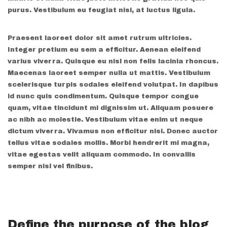
purus. Vestibulum eu feugiat nisi, at luctus ligula.
Praesent laoreet dolor sit amet rutrum ultricies.
Integer pretium eu sem a efficitur. Aenean eleifend
varius viverra. Quisque eu nisl non felis lacinia rhoncus.
Maecenas laoreet semper nulla ut mattis. Vestibulum
scelerisque turpis sodales eleifend volutpat. In dapibus
id nunc quis condimentum. Quisque tempor congue
quam, vitae tincidunt mi dignissim ut. Aliquam posuere
ac nibh ac molestie. Vestibulum vitae enim ut neque
dictum viverra. Vivamus non efficitur nisi. Donec auctor
tellus vitae sodales mollis. Morbi hendrerit mi magna,
vitae egestas velit aliquam commodo. In convallis
semper nisl vel finibus.
Define the purpose of the blog