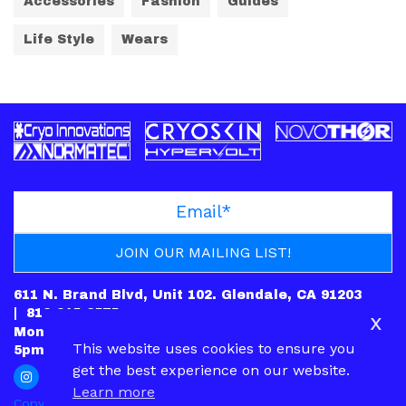
Accessories
Fashion
Guides
Life Style
Wears
611 N. Brand Blvd, Unit 102. Glendale, CA 91203
|
818-245-6575
x
Mon: CLOSED | Tues – Fri: 10am-7pm | Sat: 10am-
This website uses cookies to ensure you
5pm | Sun: 12pm-5pm
get the best experience on our website.
Learn more
Copyright © 2022.
PRIVACY POLICY
|
CONTACT