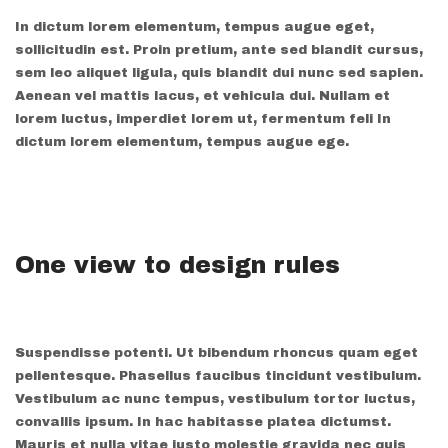
In dictum lorem elementum, tempus augue eget,
sollicitudin est. Proin pretium, ante sed blandit cursus,
sem leo aliquet ligula, quis blandit dui nunc sed sapien.
Aenean vel mattis lacus, et vehicula dui. Nullam et
lorem luctus, imperdiet lorem ut, fermentum feli In
dictum lorem elementum, tempus augue ege.
One view to design rules
Suspendisse potenti. Ut bibendum rhoncus quam eget
pellentesque. Phasellus faucibus tincidunt vestibulum.
Vestibulum ac nunc tempus, vestibulum tortor luctus,
convallis ipsum. In hac habitasse platea dictumst.
Mauris et nulla vitae justo molestie gravida nec quis